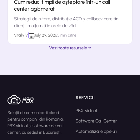
Cum reduci timpii de așteptare într-un call
center aglomerat
Vitaliy V.
July 29, 2026
Vezi toate resursele →
SERVICII
PBX Virtual
Soluții de comunicații cloud
pentru companii din România,
Software Call Center
PBX virtual și software de call
Automatizare apeluri
center, cu sediul în București.