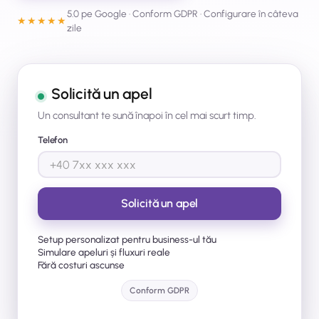
5.0 pe Google · Conform GDPR · Configurare în câteva
★★★★★
zile
Solicită un apel
Un consultant te sună înapoi în cel mai scurt timp.
Telefon
Setup personalizat pentru business-ul tău
Simulare apeluri și fluxuri reale
Fără costuri ascunse
Conform GDPR
Sunt de acord să fiu contactat de echipa CapitalPBX și cu
Termenii și condițiile.