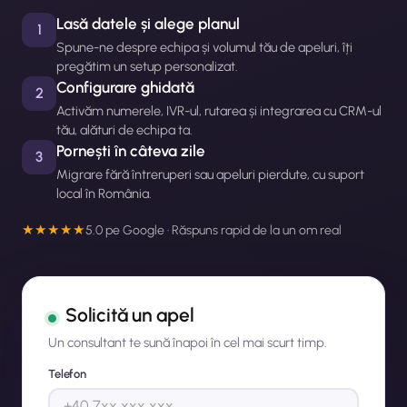
Lasă datele și alege planul
1
Spune-ne despre echipa și volumul tău de apeluri, îți
pregătim un setup personalizat.
Configurare ghidată
2
Activăm numerele, IVR-ul, rutarea și integrarea cu CRM-ul
tău, alături de echipa ta.
Pornești în câteva zile
3
Migrare fără întreruperi sau apeluri pierdute, cu suport
local în România.
★★★★★
5.0 pe Google · Răspuns rapid de la un om real
Solicită un apel
Un consultant te sună înapoi în cel mai scurt timp.
Telefon