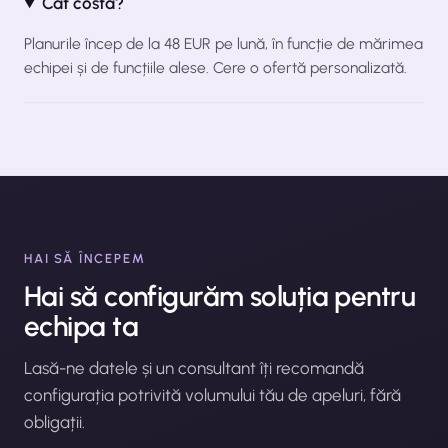
Cât costă?
Planurile încep de la 48 EUR pe lună, în funcție de mărimea
echipei și de funcțiile alese. Cere o ofertă personalizată.
HAI SĂ ÎNCEPEM
Hai să configurăm soluția pentru
echipa ta
Lasă-ne datele și un consultant îți recomandă
configurația potrivită volumului tău de apeluri, fără
obligații.