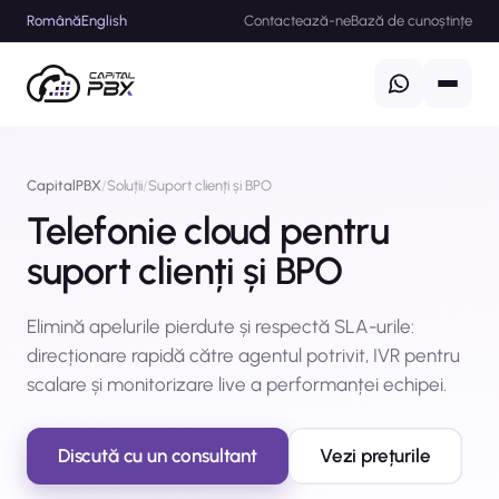
Română
English
Contactează-ne
Bază de cunoștințe
CapitalPBX
/
Soluții
/
Suport clienți și BPO
Telefonie cloud pentru
suport clienți și BPO
Elimină apelurile pierdute și respectă SLA-urile:
direcționare rapidă către agentul potrivit, IVR pentru
scalare și monitorizare live a performanței echipei.
Discută cu un consultant
Vezi prețurile