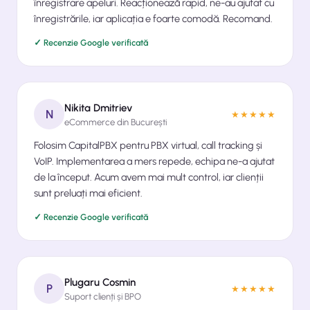
înregistrare apeluri. Reacționează rapid, ne-au ajutat cu
înregistrările, iar aplicația e foarte comodă. Recomand.
✓ Recenzie Google verificată
Nikita Dmitriev
N
★★★★★
eCommerce din București
Folosim CapitalPBX pentru PBX virtual, call tracking și
VoIP. Implementarea a mers repede, echipa ne-a ajutat
de la început. Acum avem mai mult control, iar clienții
sunt preluați mai eficient.
✓ Recenzie Google verificată
Plugaru Cosmin
P
★★★★★
Suport clienți și BPO