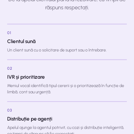
răspuns respectați.
01
Clientul sună
Un client sună cu o solicitare de suport sau o întrebare.
02
IVR și prioritizare
Meniul vocal identifică tipul cererii și o prioritizează în funcție de
limbă, cont sau urgență.
03
Distribuție pe agenți
Apelul ajunge la agentul potrivit, cu cozi și distribuție inteligentă,
ca timpii de răspuns să fie respectați.