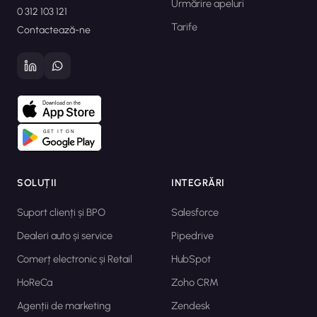
Urmărire apeluri
0 312 103 121
Tarife
Contactează-ne
SOLUȚII
INTEGRĂRI
Suport clienți și BPO
Salesforce
Dealeri auto și service
Pipedrive
Comerț electronic și Retail
HubSpot
HoReCa
Zoho CRM
Agenții de marketing
Zendesk