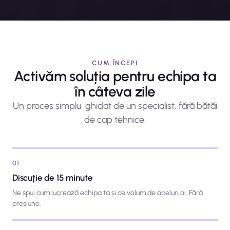
CUM ÎNCEPI
Activăm soluția pentru echipa ta
în câteva zile
Un proces simplu, ghidat de un specialist, fără bătăi
de cap tehnice.
01
Discuție de 15 minute
Ne spui cum lucrează echipa ta și ce volum de apeluri ai. Fără
presiune.