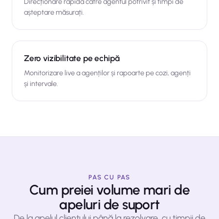
Direcționare rapidă către agentul potrivit și timpi de
așteptare măsurați.
Zero vizibilitate pe echipă
Monitorizare live a agenților și rapoarte pe cozi, agenți
și intervale.
PAS CU PAS
Cum preiei volume mari de
apeluri de suport
De la apelul clientului până la rezolvare, cu timpii de