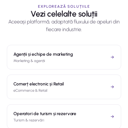
EXPLOREAZĂ SOLUȚIILE
Vezi celelalte soluții
Aceeași platformă, adaptată fluxului de apeluri din
fiecare industrie.
Agenții și echipe de marketing
Marketing
&
agenții
Comerț electronic și Retail
eCommerce
&
Retail
Operatori de turism și rezervare
Turism
&
rezervări